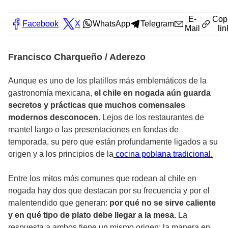
E-
Cop
Facebook
X
WhatsApp
Telegram
Mail
lin
Francisco Charqueño / Aderezo
Aunque es uno de los platillos más emblemáticos de la
gastronomía mexicana,
el chile en nogada aún guarda
secretos y prácticas que muchos comensales
modernos desconocen.
Lejos de los restaurantes de
mantel largo o las presentaciones en fondas de
temporada, su pero que están profundamente ligados a su
origen y a los principios de la
cocina poblana tradicional.
Entre los mitos más comunes que rodean al chile en
nogada hay dos que destacan por su frecuencia y por el
malentendido que generan:
por qué no se sirve caliente
y en qué tipo de plato debe llegar a la mesa.
La
respuesta a ambos tiene un mismo origen: la manera en