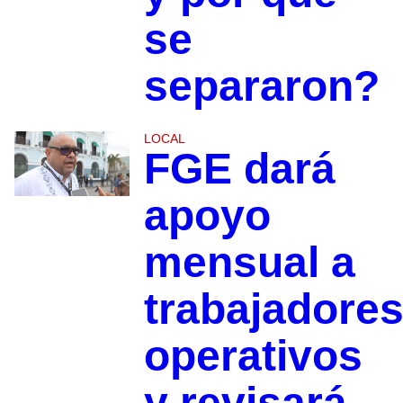
se
separaron?
LOCAL
FGE dará
apoyo
mensual a
trabajadore
operativos
y revisará