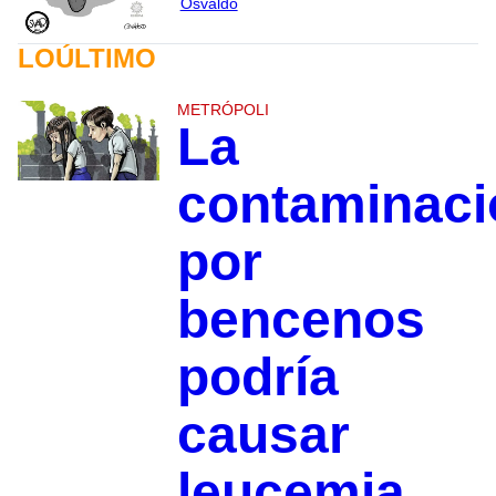
Osvaldo
LOÚLTIMO
METRÓPOLI
La
contaminaci
por
bencenos
podría
causar
leucemia