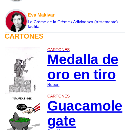
Eva Makivar
La Crème de la Crème / Adivinanza (tristemente)
facilita
CARTONES
CARTONES
Medalla de
oro en tiro
Rubén
CARTONES
Guacamole
gate