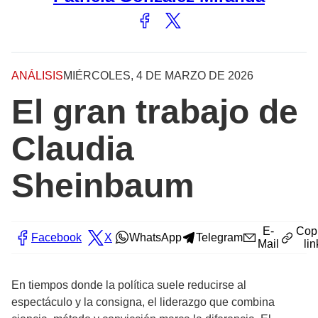
ANÁLISIS
MIÉRCOLES, 4 DE MARZO DE 2026
El gran trabajo de
Claudia
Sheinbaum
E-
Cop
Facebook
X
WhatsApp
Telegram
Mail
lin
En tiempos donde la política suele reducirse al
espectáculo y la consigna, el liderazgo que combina