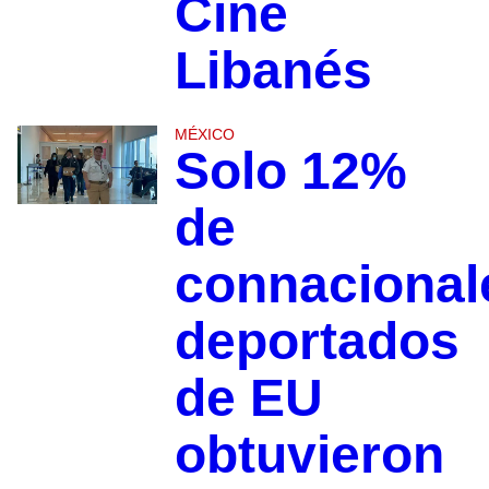
Cine
Libanés
MÉXICO
Solo 12%
de
connacional
deportados
de EU
obtuvieron