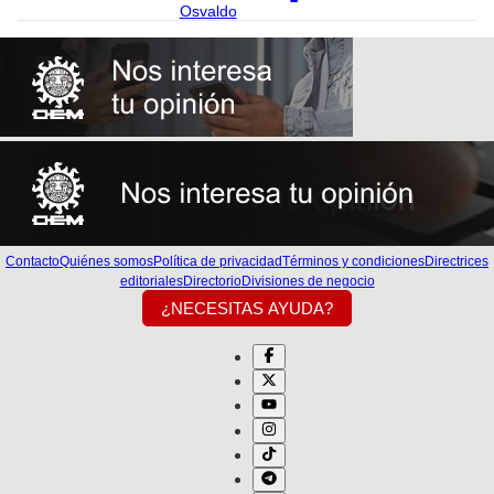
Osvaldo
Contacto
Quiénes somos
Política de privacidad
Términos y condiciones
Directrices
editoriales
Directorio
Divisiones de negocio
¿NECESITAS AYUDA?