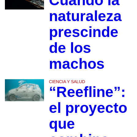
Cuando la
naturaleza
prescinde
de los
machos
CIENCIA Y SALUD
“Reefline”:
el proyecto
que