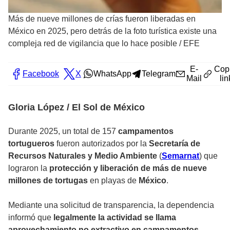
Más de nueve millones de crías fueron liberadas en
México en 2025, pero detrás de la foto turística existe una
compleja red de vigilancia que lo hace posible
/
EFE
E-
Cop
Facebook
X
WhatsApp
Telegram
Mail
lin
Gloria López / El Sol de México
Durante 2025, un total de 157
campamentos
tortugueros
fueron autorizados por la
Secretaría de
Recursos Naturales y Medio Ambiente
(
Semarnat
) que
lograron la
protección y liberación de más de nueve
millones de tortugas
en playas de
México
.
Mediante una solicitud de transparencia, la dependencia
informó que
legalmente la actividad se llama
aprovechamiento no extractivo en
campamentos