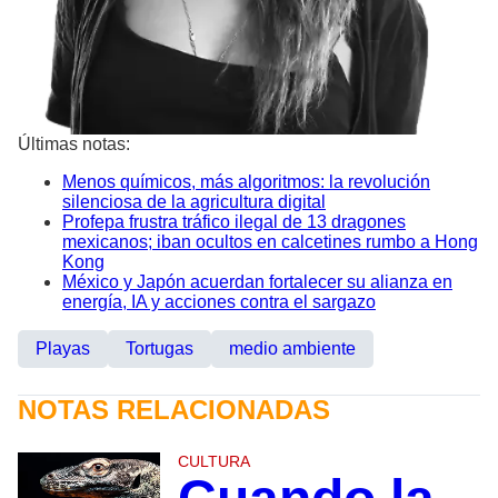
Últimas notas:
Menos químicos, más algoritmos: la revolución
silenciosa de la agricultura digital
Profepa frustra tráfico ilegal de 13 dragones
mexicanos; iban ocultos en calcetines rumbo a Hong
Kong
México y Japón acuerdan fortalecer su alianza en
energía, IA y acciones contra el sargazo
Playas
Tortugas
medio ambiente
NOTAS RELACIONADAS
CULTURA