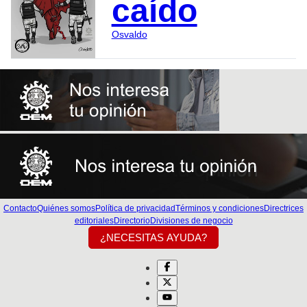
caído
Osvaldo
Contacto
Quiénes somos
Política de privacidad
Términos y condiciones
Directrices
editoriales
Directorio
Divisiones de negocio
¿NECESITAS AYUDA?