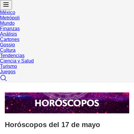
México
Metrópoli
Mundo
Finanzas
Análisis
Cartones
Gossip
Cultura
Tendencias
Ciencia y Salud
Turismo
Juegos
Horóscopos del 17 de mayo