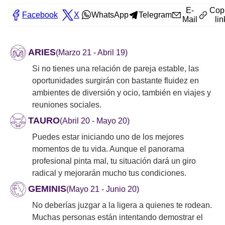
E-
Cop
Facebook
X
WhatsApp
Telegram
Mail
lin
ARIES
(Marzo 21 - Abril 19)
Si no tienes una relación de pareja estable, las
oportunidades surgirán con bastante fluidez en
ambientes de diversión y ocio, también en viajes y
reuniones sociales.
TAURO
(Abril 20 - Mayo 20)
Puedes estar iniciando uno de los mejores
momentos de tu vida. Aunque el panorama
profesional pinta mal, tu situación dará un giro
radical y mejorarán mucho tus condiciones.
GEMINIS
(Mayo 21 - Junio 20)
No deberías juzgar a la ligera a quienes te rodean.
Muchas personas están intentando demostrar el