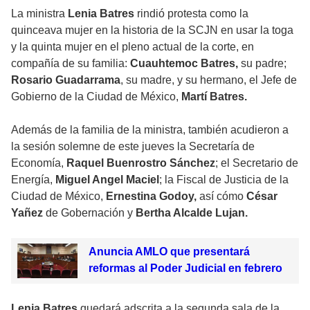
La ministra
Lenia Batres
rindió protesta como la
quinceava mujer en la historia de la SCJN en usar la toga
y la quinta mujer en el pleno actual de la corte, en
compañía de su familia:
Cuauhtemoc Batres,
su padre;
Rosario Guadarrama
, su madre, y su hermano, el Jefe de
Gobierno de la Ciudad de México,
Martí Batres.
Además de la familia de la ministra, también acudieron a
la sesión solemne de este jueves la Secretaría de
Economía,
Raquel Buenrostro Sánchez
; el Secretario de
Energía,
Miguel Angel Maciel
; la Fiscal de Justicia de la
Ciudad de México,
Ernestina Godoy,
así cómo
César
Yañez
de Gobernación y
Bertha Alcalde Lujan.
Anuncia AMLO que presentará
reformas al Poder Judicial en febrero
Lenia Batres
quedará adscrita a la segunda sala de la