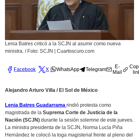
Lenia Batres criticó a la SCJN al asumir como nueva
ministra.
/
Foto: SCJN | Cuartoscuro.com
E-
Cop
Facebook
X
WhatsApp
Telegram
Mail
lin
Alejandro Arturo Villa / El Sol de México
Lenia Batres Guadarrama
rindió protesta como
magistrada de la
Suprema Corte de Justicia de la
Nación (SCJN)
durante la sesión solemne de este jueves.
La ministra presidenta de la SCJN, Norma Lucía Piña
Hernández le colocó la toga magisterial frente al pleno del