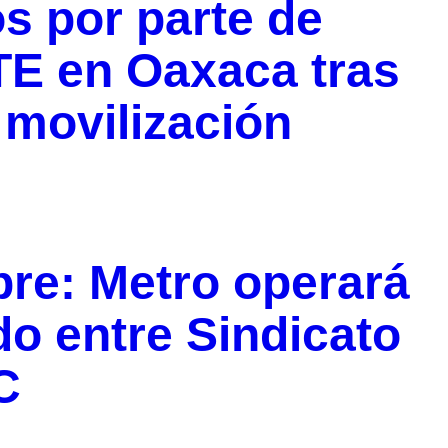
s por parte de
TE en Oaxaca tras
 movilización
bre: Metro operará
do entre Sindicato
C