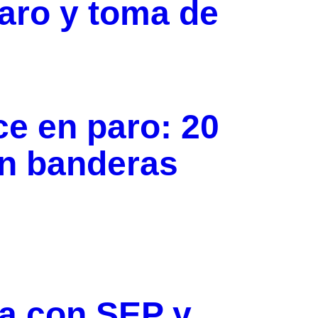
paro y toma de
e en paro: 20
en banderas
a con SEP y