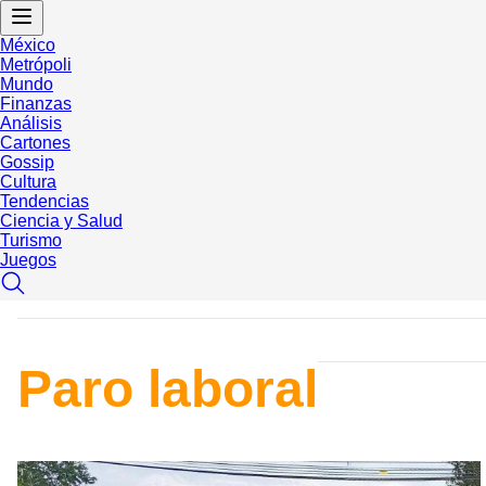
México
Metrópoli
Mundo
Finanzas
Análisis
Cartones
Gossip
Cultura
Tendencias
Ciencia y Salud
Turismo
Juegos
Paro laboral