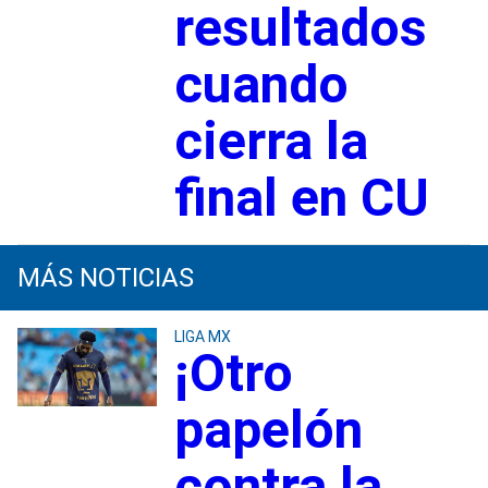
resultados
cuando
cierra la
final en CU
MÁS NOTICIAS
LIGA MX
¡Otro
papelón
contra la