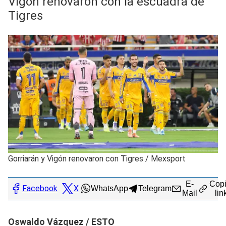
Vigón renovaron con la escuadra de
Tigres
Gorriarán y Vigón renovaron con Tigres
/
Mexsport
E-
Copi
Facebook
X
WhatsApp
Telegram
Mail
lin
Oswaldo Vázquez / ESTO