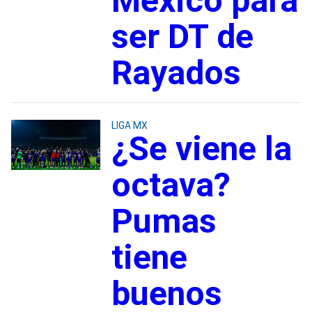
México para
ser DT de
Rayados
LIGA MX
¿Se viene la
octava?
Pumas
tiene
buenos