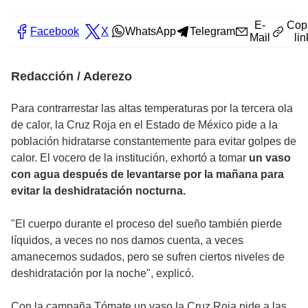
E-
Cop
Facebook
X
WhatsApp
Telegram
Mail
lin
Redacción / Aderezo
Para contrarrestar las altas temperaturas por la tercera ola
de calor, la Cruz Roja en el Estado de México pide a la
población hidratarse constantemente para evitar golpes de
calor. El vocero de la institución, exhortó a tomar
un vaso
con agua después de levantarse por la mañana para
evitar la deshidratación nocturna.
"El cuerpo durante el proceso del sueño también pierde
líquidos, a veces no nos damos cuenta, a veces
amanecemos sudados, pero se sufren ciertos niveles de
deshidratación por la noche", explicó.
Con la campaña Tómate un vaso la Cruz Roja pide a las