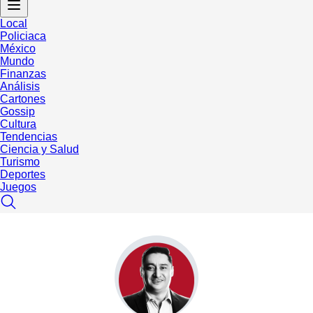
Local
Policiaca
México
Mundo
Finanzas
Análisis
Cartones
Gossip
Cultura
Tendencias
Ciencia y Salud
Turismo
Deportes
Juegos