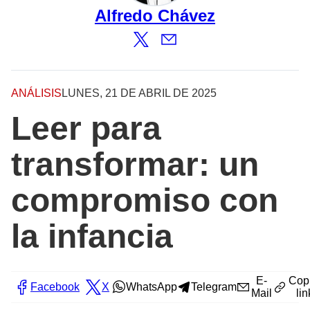
Alfredo Chávez
ANÁLISIS
LUNES, 21 DE ABRIL DE 2025
Leer para
transformar: un
compromiso con
la infancia
E-
Cop
Facebook
X
WhatsApp
Telegram
Mail
lin