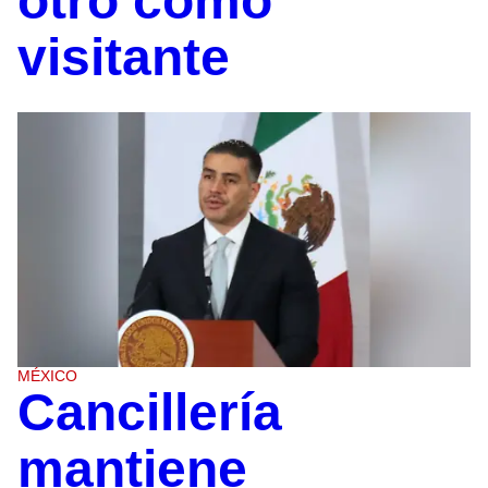
otro como
visitante
MÉXICO
Cancillería
mantiene