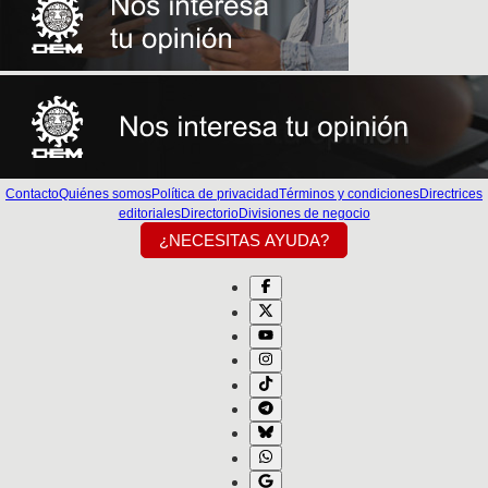
Contacto
Quiénes somos
Política de privacidad
Términos y condiciones
Directrices
editoriales
Directorio
Divisiones de negocio
¿NECESITAS AYUDA?