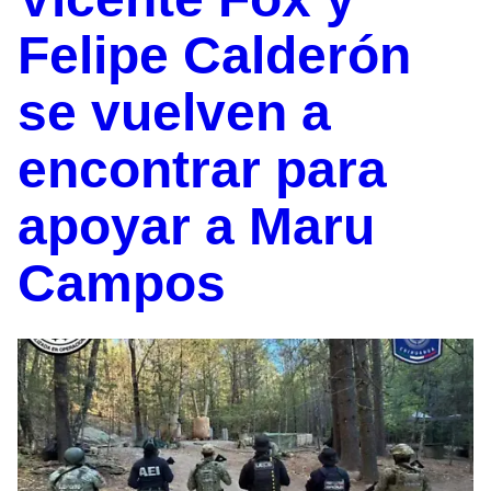
Felipe Calderón
se vuelven a
encontrar para
apoyar a Maru
Campos