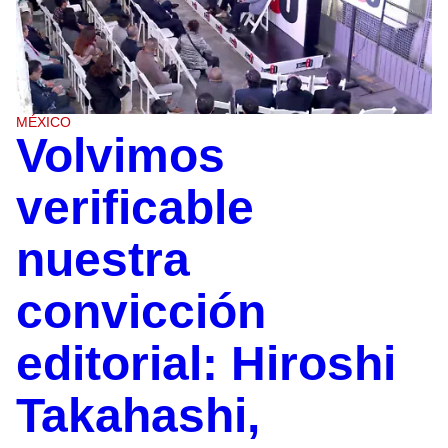
MÉXICO
Volvimos
verificable
nuestra
convicción
editorial: Hiroshi
Takahashi,