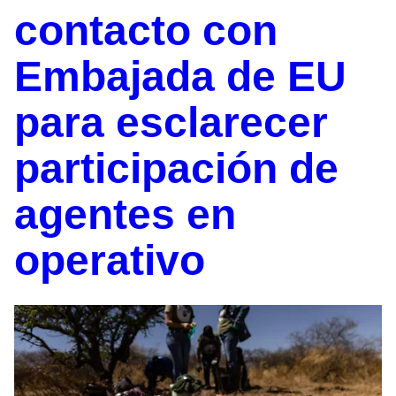
contacto con
Embajada de EU
para esclarecer
participación de
agentes en
operativo