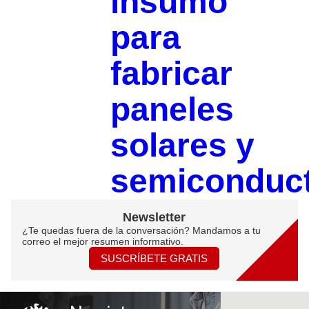
insumo
para
fabricar
paneles
solares y
semiconduc
Newsletter
¿Te quedas fuera de la conversación? Mandamos a tu
correo el mejor resumen informativo.
SUSCRÍBETE GRATIS