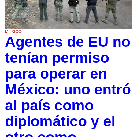
MÉXICO
Agentes de EU no
tenían permiso
para operar en
México: uno entró
al país como
diplomático y el