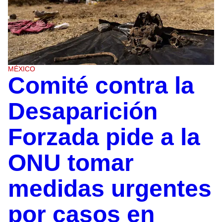
MÉXICO
Comité contra la
Desaparición
Forzada pide a la
ONU tomar
medidas urgentes
por casos en