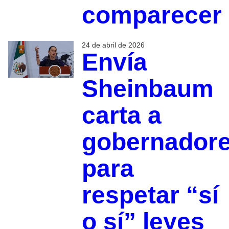
comparecer
24 de abril de 2026
Envía
Sheinbaum
carta a
gobernador
para
respetar “sí
o sí” leyes