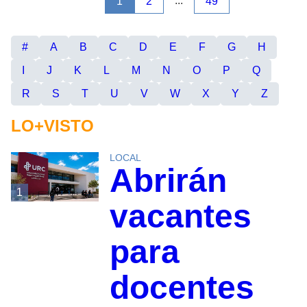
...
1
2
49
#
A
B
C
D
E
F
G
H
I
J
K
L
M
N
O
P
Q
R
S
T
U
V
W
X
Y
Z
LO+VISTO
LOCAL
Abrirán
1
vacantes
para
docentes