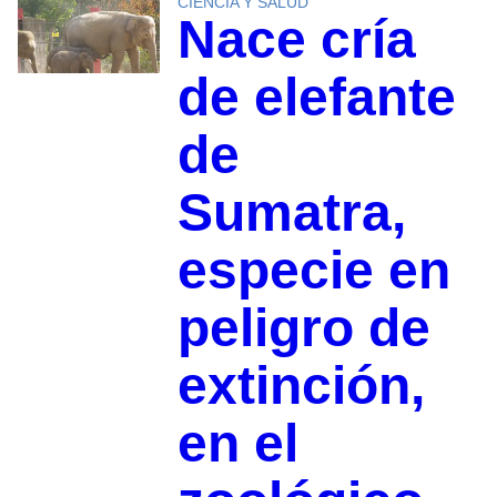
CIENCIA Y SALUD
Nace cría
de elefante
de
Sumatra,
especie en
peligro de
extinción,
en el