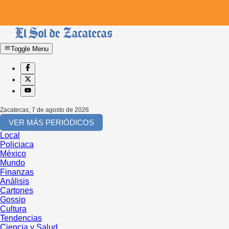
Toggle Menu
Zacatecas
,
7 de agosto de 2026
VER MÁS PERIÓDICOS
Local
Policiaca
México
Mundo
Finanzas
Análisis
Cartones
Gossip
Cultura
Tendencias
Ciencia y Salud