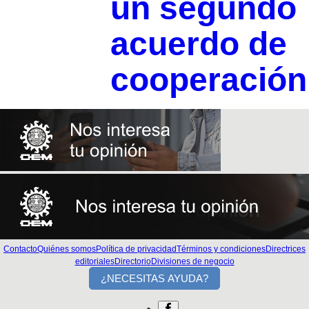
un segundo
acuerdo de
cooperación
Contacto
Quiénes somos
Política de privacidad
Términos y condiciones
Directrices
editoriales
Directorio
Divisiones de negocio
¿NECESITAS AYUDA?