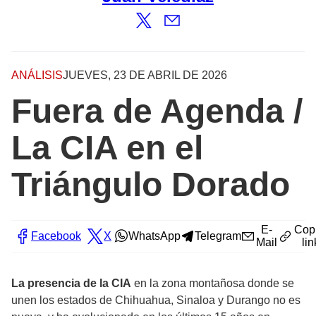
ANÁLISIS
JUEVES, 23 DE ABRIL DE 2026
Fuera de Agenda /
La CIA en el
Triángulo Dorado
E-
Cop
Facebook
X
WhatsApp
Telegram
Mail
lin
La presencia de la CIA
en la zona montañosa donde se
unen los estados de Chihuahua, Sinaloa y Durango no es