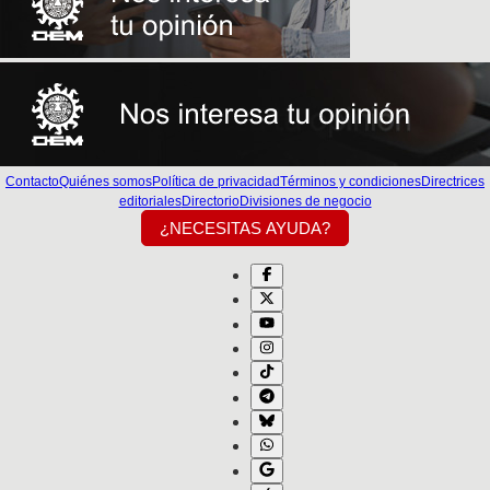
Contacto
Quiénes somos
Política de privacidad
Términos y condiciones
Directrices
editoriales
Directorio
Divisiones de negocio
¿NECESITAS AYUDA?