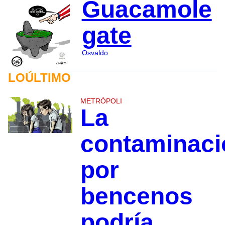
Guacamole
gate
Osvaldo
LOÚLTIMO
METRÓPOLI
La
contaminaci
por
bencenos
podría