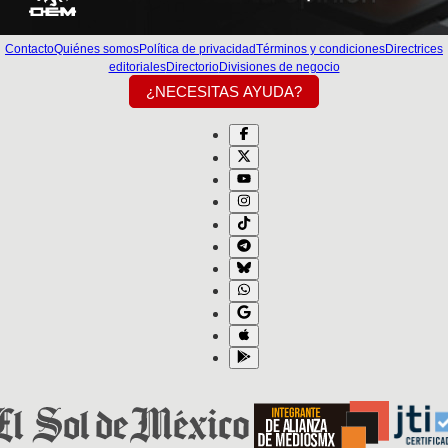
Contacto
Quiénes somos
Política de privacidad
Términos y condiciones
Directrices
editoriales
Directorio
Divisiones de negocio
¿NECESITAS AYUDA?