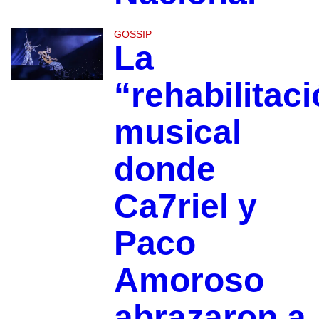
GOSSIP
La
“rehabilitac
musical
donde
Ca7riel y
Paco
Amoroso
abrazaron a