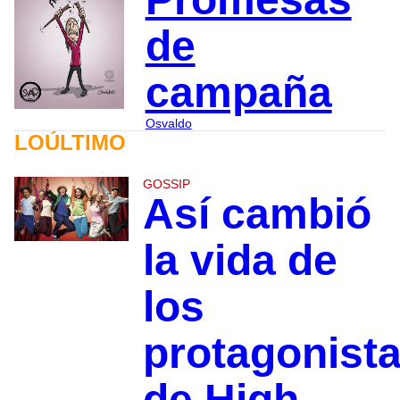
de
campaña
Osvaldo
LOÚLTIMO
GOSSIP
Así cambió
la vida de
los
protagonist
de High