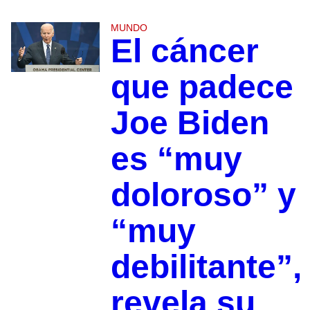
MUNDO
El cáncer
que padece
Joe Biden
es “muy
doloroso” y
“muy
debilitante”,
revela su