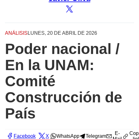
ANÁLISIS
LUNES, 20 DE ABRIL DE 2026
Poder nacional /
En la UNAM:
Comité
Construcción de
País
E-
Cop
Facebook
X
WhatsApp
Telegram
Mail
lin