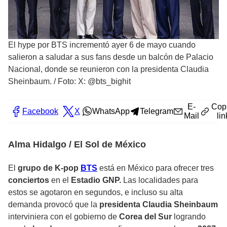
El hype por BTS incrementó ayer 6 de mayo cuando
salieron a saludar a sus fans desde un balcón de Palacio
Nacional, donde se reunieron con la presidenta Claudia
Sheinbaum.
/
Foto: X: @bts_bighit
E-
Cop
Facebook
X
WhatsApp
Telegram
Mail
lin
Alma Hidalgo / El Sol de México
El
grupo de K-pop
BTS
está en México para ofrecer tres
conciertos
en el
Estadio GNP.
Las localidades para
estos se agotaron en segundos, e incluso su alta
demanda provocó que la
presidenta Claudia Sheinbaum
interviniera con el gobierno de
Corea del Sur
logrando