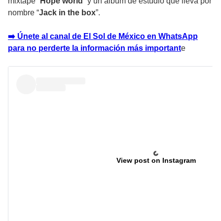
mixtape “
Hope world
” y un álbum de estudio que lleva por
nombre “
Jack in the box
”.
➡️ Únete al canal de El Sol de México en WhatsApp
para no perderte la información más important
e
View post on Instagram