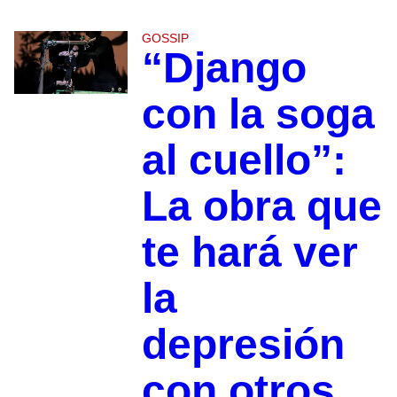
GOSSIP
“Django
con la soga
al cuello”:
La obra que
te hará ver
la
depresión
con otros