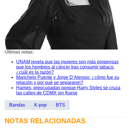
Últimas notas:
UNAM revela que las mujeres son más propensas
que los hombres al cáncer tras consumir tabaco,
¿cuál es la razón?
Marichelo Puente y Jorge D’Alessio: ¿cómo fue su
relación y por qué se separaron?
Harries, preocupadas porque Harry Styles se cruza
las calles de CDMX sin fijarse
Bandas
K-pop
BTS
NOTAS RELACIONADAS