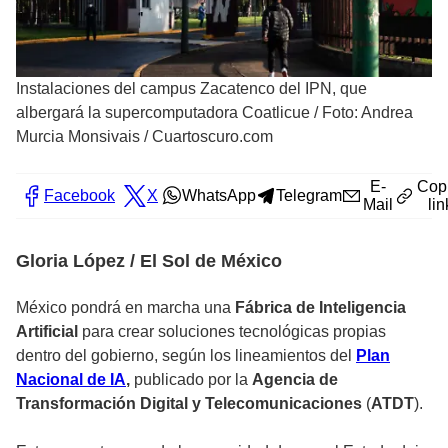
Instalaciones del campus Zacatenco del IPN, que
albergará la supercomputadora Coatlicue
/
Foto: Andrea
Murcia Monsivais / Cuartoscuro.com
E-
Cop
Facebook
X
WhatsApp
Telegram
Mail
lin
Gloria López / El Sol de México
México pondrá en marcha una
Fábrica de Inteligencia
Artificial
para crear soluciones tecnológicas propias
dentro del gobierno, según los lineamientos del
Plan
Nacional de IA
,
publicado por la
Agencia de
Transformación Digital y Telecomunicaciones
(
ATDT
).