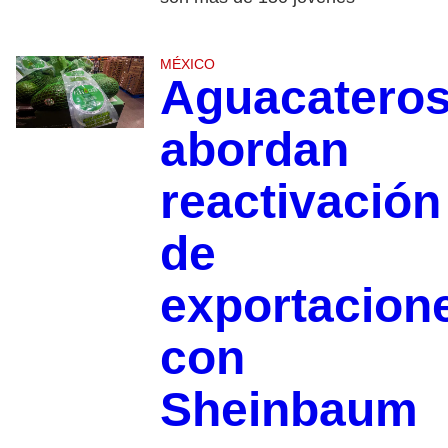
MÉXICO
Aguacatero
abordan
reactivación
de
exportacion
con
Sheinbaum