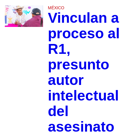
MÉXICO
Vinculan a
proceso al
R1,
presunto
autor
intelectual
del
asesinato