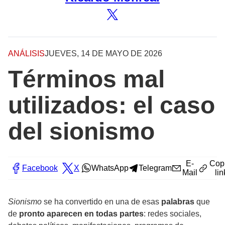
ANÁLISIS
JUEVES, 14 DE MAYO DE 2026
Términos mal
utilizados: el caso
del sionismo
E-
Cop
Facebook
X
WhatsApp
Telegram
Mail
lin
Sionismo
se ha convertido en una de esas
palabras
que
de
pronto aparecen en todas partes
: redes sociales,