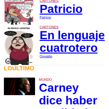
CARTONES
Patricio
Patricio
CARTONES
En lenguaje
cuatrotero
Osvaldo
LOÚLTIMO
MUNDO
Carney
dice haber