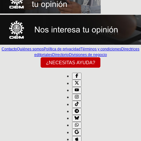
Contacto
Quiénes somos
Política de privacidad
Términos y condiciones
Directrices
editoriales
Directorio
Divisiones de negocio
¿NECESITAS AYUDA?