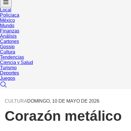
Local
Policiaca
México
Mundo
Finanzas
Análisis
Cartones
Gossip
Cultura
Tendencias
Ciencia y Salud
Turismo
Deportes
Juegos
CULTURA
DOMINGO, 10 DE MAYO DE 2026
Corazón metálico