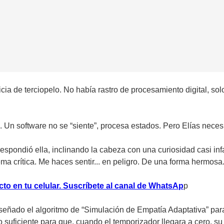
icia de terciopelo. No había rastro de procesamiento digital, 
n software no se “siente”, procesa estados. Pero Elías necesi
spondió ella, inclinando la cabeza con una curiosidad casi inf
ema crítica. Me haces sentir... en peligro. De una forma hermosa
to en tu celular. Suscríbete al canal de WhatsAp
p
iseñado el algoritmo de “Simulación de Empatía Adaptativa” para q
 suficiente para que, cuando el temporizador llegara a cero, su