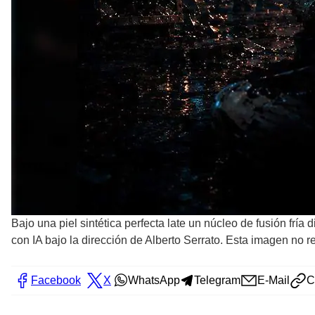
Bajo una piel sintética perfecta late un núcleo de fusión frí
con IA bajo la dirección de Alberto Serrato. Esta imagen no 
Facebook
X
WhatsApp
Telegram
E-Mail
C