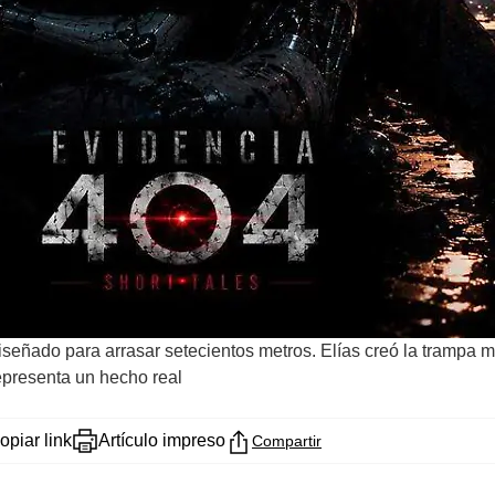
a diseñado para arrasar setecientos metros. Elías creó la trampa 
representa un hecho real
opiar link
Artículo impreso
Compartir