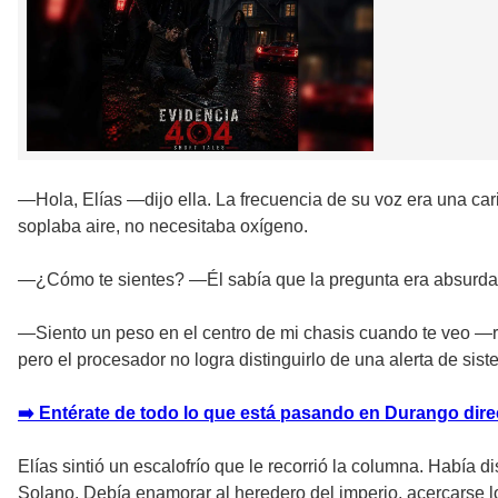
—Hola, Elías —dijo ella. La frecuencia de su voz era una car
soplaba aire, no necesitaba oxígeno.
—¿Cómo te sientes? —Él sabía que la pregunta era absurda. U
—Siento un peso en el centro de mi chasis cuando te veo —re
pero el procesador no logra distinguirlo de una alerta de sist
➡️ Entérate de todo lo que está pasando en Durango direc
Elías sintió un escalofrío que le recorrió la columna. Había d
Solano. Debía enamorar al heredero del imperio, acercarse lo