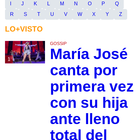
I
J
K
L
M
N
O
P
Q
R
S
T
U
V
W
X
Y
Z
LO+VISTO
GOSSIP
María José
1
canta por
primera vez
con su hija
ante lleno
total del