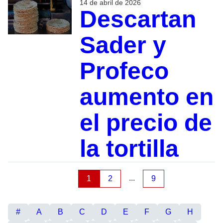
14 de abril de 2026
Descartan
Sader y
Profeco
aumento en
el precio de
la tortilla
...
1
2
9
#
A
B
C
D
E
F
G
H