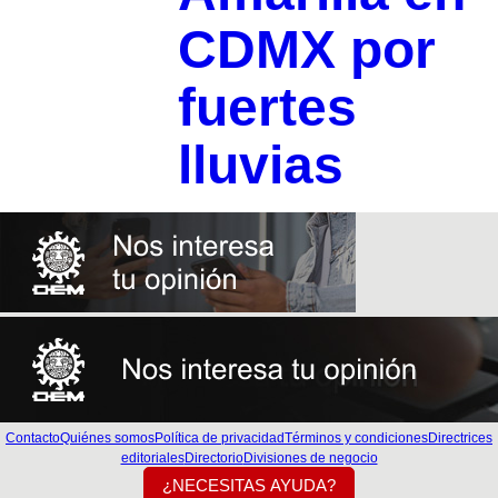
CDMX por
fuertes
lluvias
Contacto
Quiénes somos
Política de privacidad
Términos y condiciones
Directrices
editoriales
Directorio
Divisiones de negocio
¿NECESITAS AYUDA?