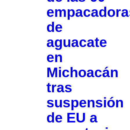
empacadora
de
aguacate
en
Michoacán
tras
suspensión
de EU a