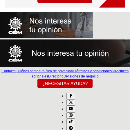
Contacto
Quiénes somos
Política de privacidad
Términos y condiciones
Directrices
editoriales
Directorio
Divisiones de negocio
¿NECESITAS AYUDA?