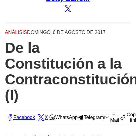
ANÁLISIS
DOMINGO, 6 DE AGOSTO DE 2017
De la
Constitución a la
Contraconstitució
(I)
E-
Cop
Facebook
X
WhatsApp
Telegram
Mail
lin